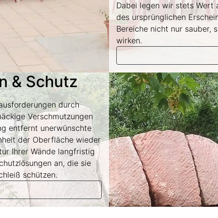
Dabei legen wir stets Wert 
des ursprünglichen Erschein
Bereiche nicht nur sauber, 
wirken.
en & Schutz
rausforderungen durch
tnäckige Verschmutzungen
nung entfernt unerwünschte
nheit der Oberfläche wieder
ur Ihrer Wände langfristig
chutzlösungen an, die sie
chleiß schützen.