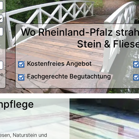
Wo Rheinland-Pfalz strahl
Stein & Flies
Kostenfreies Angebot
te
Fachgerechte Begutachtung
enpflege
iesen, Naturstein und