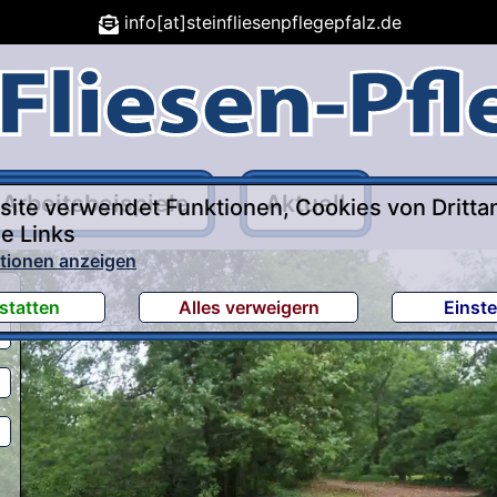
info[at]steinfliesenpflegepfalz.de
Arbeitsbeispiele
Aktuell
ite verwendet Funktionen, Cookies von Dritta
e Links
tionen anzeigen
statten
Alles verweigern
Einste